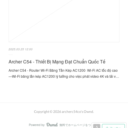
2025.03.25 12:00
Archer C54 - Thiết Bị Mạng Đạt Chuẩn Quốc Tế
Archer C54 - Router Wi-Fi Băng Tần Kép AC1200· Wi-Fi AC tốc độ cao
—Wi-Fi băng tần kép AC1200 lý tưởng cho việc phát video 4K và tải v…
Copyright ©
2026
archerc54co's Ownd
.
Powered by
無料でホームページをつくろう
AmebaOwnd