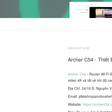
2025.03.25 12:00
Archer C54 - Thiết
Archer C54
- Router Wi-Fi 
video 4K và tải về tốc độ ca
Địa Chỉ: 24/18 Đ. Nguyễn 
Email: jdkkshropqmcbnah
Website:
https://archerc54.