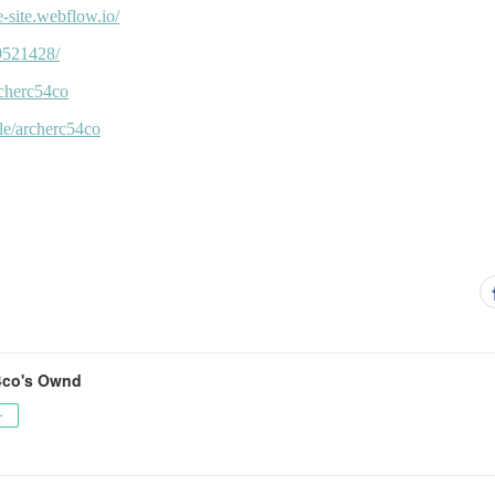
4co's Ownd
ー