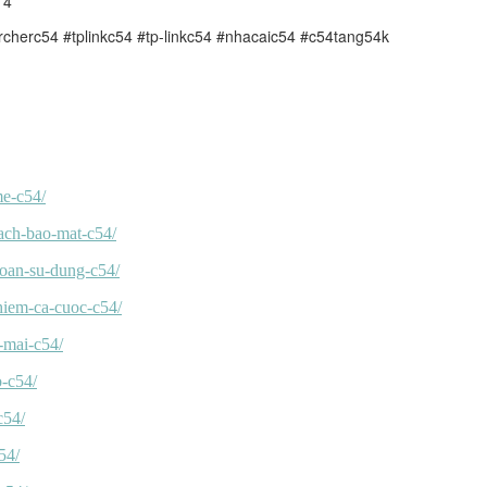
14
rcherc54 #tplinkc54 #tp-linkc54 #nhacaic54 #c54tang54k