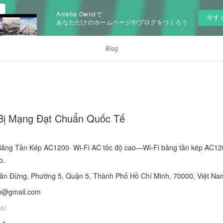
Ameba Owndで
今す
あなただけのホームページやブログをつくろう
Blog
 Bị Mạng Đạt Chuẩn Quốc Tế
Băng Tần Kép AC1200· Wi-Fi AC tốc độ cao—Wi-Fi băng tần kép AC120
o.
Văn Đừng, Phường 5, Quận 5, Thành Phố Hồ Chí Minh, 70000, Việt Na
eh@gmail.com
co/