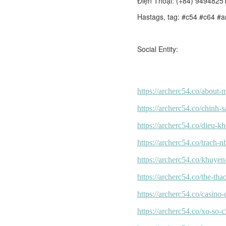
Điện Thoại: (+84) 9494825
Hastags, tag: #c54 #c64 #a
Social Entity: