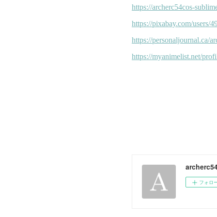
archerc5
フォロ